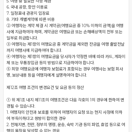
5. 여행 중 필요한 각종 세금

6. 국내 공항, 항만 이용료

7. 일정표내 관광지 입장료

8. 기타 개별계약에 따른 비용

② 여행자는 계약 체결 시 계약금(여행요금 중 10% 이하의 금액)을 여행
사에 지급하여야 하며, 계약금은 여행요금 또는 손해배상액의 전부 또는 
일부로 취급합니다.

③ 여행자는 제1항의 여행요금 중 계약금을 제외한 잔금을 여행 출발전날
까지 여행사에 지급하여야 합니다.

④ 여행자는 제1항의 여행요금을 당사자가 약정한 바에 따라 카드, 계좌이
체 또는 무통장입금 등의 방법으로 지급하여야 합니다.

⑤ 희망 여행요금에 여행자 보험료가 포함되는 경우 여행사는 보험 회사
명, 보상내용 등을 여행자에게 설명하여야 합니다.

제12조 여행 조건의 변경요건 및 요금 등의 정산

① 위 제1조 내지 제11조의 여행조건은 다음 각호의 1의 경우에 한하여 변
경될 수 있습니다.

1. 여행자의 안전과 보호를 위하여 여행자의 요청 또는 현지 사정에 의하
여 부득이하다고 쌍방이 합의한 경우

2. 천재지변, 전란, 정부의 명령, 운송, 숙박 기관 등의 파업, 휴업 등으로 여
행의 목적을 달성할 수 없는 경우
