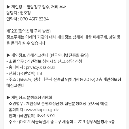
▶ 개인정보 열람청구 접수, 처리 부서

담당자 : 권오정

연락처 : 070-4517-8384

제12조(권익침해 구제 방법)

정보주체는 아래의 기관에 대해 개인정보 침해에 대한 피해구제, 상담 등
을 문의하실 수 있습니다.

▶ 개인정보 침해신고센터 (한국인터넷진흥원 운영)

- 소관 업무 : 개인정보 침해사실 신고, 상담 신청

- 홈페이지 : privacy.kisa.or.kr

- 전화 : (국번없이) 118

- 주소 : (58324) 전남 나주시 진흥길 9(빛가람동 301-2) 3층 개인정보침
해신고센터

▶ 개인정보 분쟁조정위원회

- 소관업무 : 개인정보 분쟁조정신청, 집단분쟁조정 (민사적 해결)

- 홈페이지 : www.kopico.go.kr

- 전화 : (국번없이) 1833-6972

- 주소 : (03171)서울특별시 종로구 세종대로 209 정부서울청사 4층
